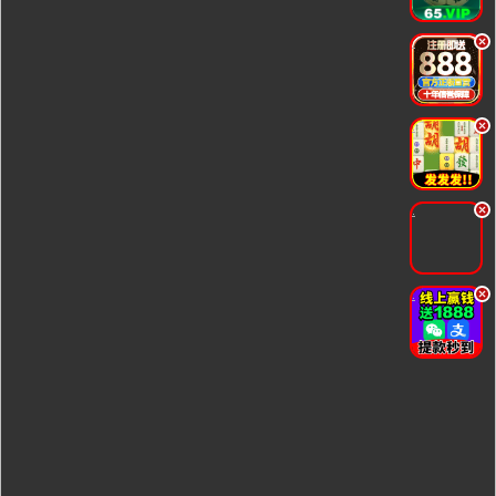
.
.
.
.